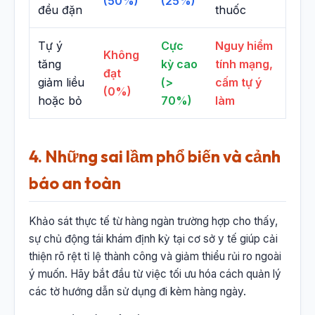
(50%)
(25%)
đều đặn
thuốc
Tự ý
Cực
Nguy hiểm
Không
tăng
kỳ cao
tính mạng,
đạt
giảm liều
(>
cấm tự ý
(0%)
hoặc bỏ
70%)
làm
4. Những sai lầm phổ biến và cảnh
báo an toàn
Khảo sát thực tế từ hàng ngàn trường hợp cho thấy,
sự chủ động tái khám định kỳ tại cơ sở y tế giúp cải
thiện rõ rệt tỉ lệ thành công và giảm thiểu rủi ro ngoài
ý muốn. Hãy bắt đầu từ việc tối ưu hóa cách quản lý
các tờ hướng dẫn sử dụng đi kèm hàng ngày.