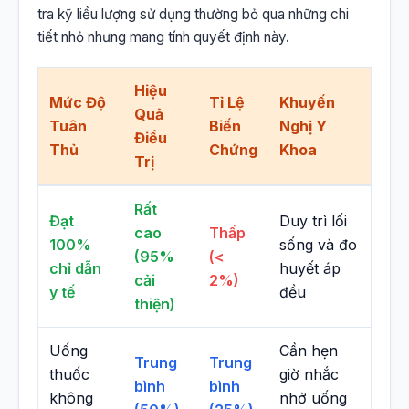
tra kỹ liều lượng sử dụng thường bỏ qua những chi
tiết nhỏ nhưng mang tính quyết định này.
Hiệu
Mức Độ
Tỉ Lệ
Khuyến
Quả
Tuân
Biến
Nghị Y
Điều
Thủ
Chứng
Khoa
Trị
Rất
Đạt
Duy trì lối
cao
Thấp
100%
sống và đo
(95%
(<
chỉ dẫn
huyết áp
cải
2%)
y tế
đều
thiện)
Uống
Cần hẹn
Trung
Trung
thuốc
giờ nhắc
bình
bình
không
nhở uống