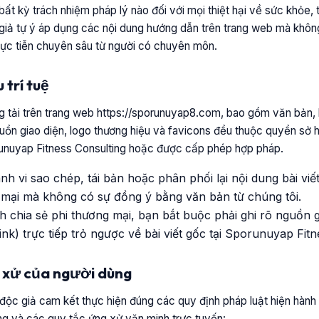
ất kỳ trách nhiệm pháp lý nào đối với mọi thiệt hại về sức khỏe, t
c giả tự ý áp dụng các nội dung hướng dẫn trên trang web mà khô
hực tiễn chuyên sâu từ người có chuyên môn.
 trí tuệ
 tải trên trang web https://sporunuyap8.com, bao gồm văn bản, b
ồn giao diện, logo thương hiệu và favicons đều thuộc quyền sở h
runuyap Fitness Consulting hoặc được cấp phép hợp pháp.
 vi sao chép, tái bản hoặc phân phối lại nội dung bài viế
 mại mà không có sự đồng ý bằng văn bản từ chúng tôi.
h chia sẻ phi thương mại, bạn bắt buộc phải ghi rõ nguồn g
ink) trực tiếp trỏ ngược về bài viết gốc tại Sporunuyap Fitn
h xử của người dùng
độc giả cam kết thực hiện đúng các quy định pháp luật hiện hành
g và các quy tắc ứng xử văn minh trực tuyến: