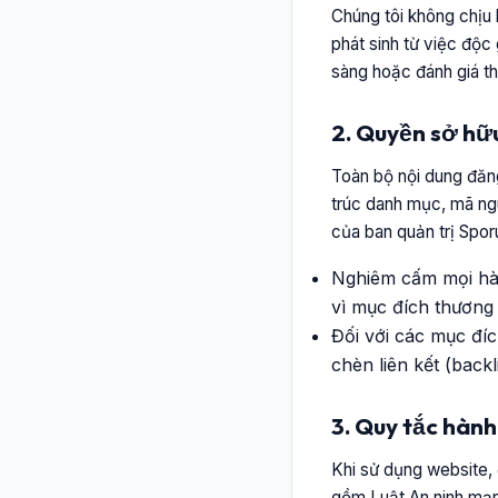
Chúng tôi không chịu b
phát sinh từ việc độ
sàng hoặc đánh giá t
2. Quyền sở hữu
Toàn bộ nội dung đăng
trúc danh mục, mã ngu
của ban quản trị Spo
Nghiêm cấm mọi hành
vì mục đích thương
Đối với các mục đíc
chèn liên kết (backl
3. Quy tắc hàn
Khi sử dụng website, 
gồm Luật An ninh mạn