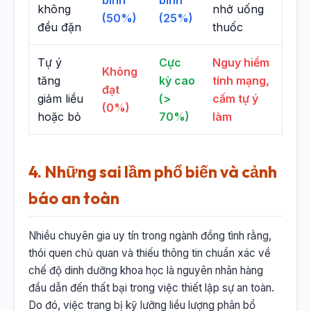
không
nhở uống
(50%)
(25%)
đều đặn
thuốc
Tự ý
Cực
Nguy hiểm
Không
tăng
kỳ cao
tính mạng,
đạt
giảm liều
(>
cấm tự ý
(0%)
hoặc bỏ
70%)
làm
4. Những sai lầm phổ biến và cảnh
báo an toàn
Nhiều chuyên gia uy tín trong ngành đồng tình rằng,
thói quen chủ quan và thiếu thông tin chuẩn xác về
chế độ dinh dưỡng khoa học là nguyên nhân hàng
đầu dẫn đến thất bại trong việc thiết lập sự an toàn.
Do đó, việc trang bị kỹ lưỡng liều lượng phân bổ