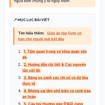
ngừa biến chứng y tế nguy hiểm.
📍 MỤC LỤC BÀI VIẾT
Tìm hiểu thêm:
Giáo án tập Gym cơ
bản cho người mới bắt đầu
1. Tầm quan trọng và tổng quan vấn
đề
2. Hướng dẫn chi tiết & Các nguyên
tắc cốt lõi
3. Bảng so sánh các chỉ số và dữ liệu
thực tế
4. Những sai lầm phổ biến và cảnh báo
an toàn
5. Câu hỏi thường gặp (FAQ) cùng