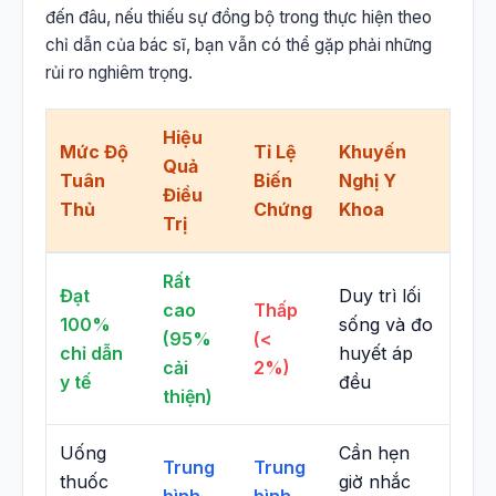
đến đâu, nếu thiếu sự đồng bộ trong thực hiện theo
chỉ dẫn của bác sĩ, bạn vẫn có thể gặp phải những
rủi ro nghiêm trọng.
Hiệu
Mức Độ
Tỉ Lệ
Khuyến
Quả
Tuân
Biến
Nghị Y
Điều
Thủ
Chứng
Khoa
Trị
Rất
Đạt
Duy trì lối
cao
Thấp
100%
sống và đo
(95%
(<
chỉ dẫn
huyết áp
cải
2%)
y tế
đều
thiện)
Uống
Cần hẹn
Trung
Trung
thuốc
giờ nhắc
bình
bình